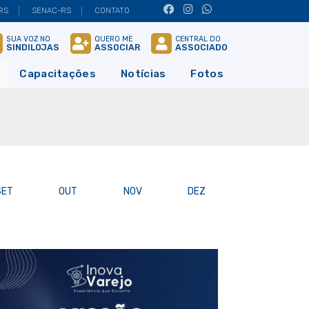
RS
SENAC-RS
CONTATO
SUA VOZ NO
QUERO ME
CENTRAL DO
SINDILOJAS
ASSOCIAR
ASSOCIADO
Capacitações
Notícias
Fotos
SET
OUT
NOV
DEZ