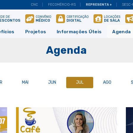
CNC
FECOMÉRCIO-RS
REPRESENTA +
SESC-
EDE DE
CONVÊNIO
CERTIFICAÇÃO
LOCAÇÕES
ESCONTOS
MÉDICO
DIGITAL
DE SALA
fícios
Projetos
Informações Úteis
Agenda
Agenda
R
MAI
JUN
JUL
AGO